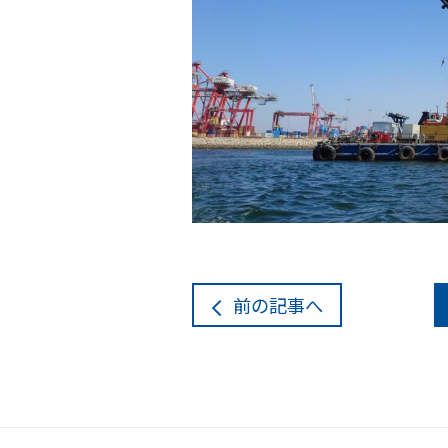
前
の記事
へ