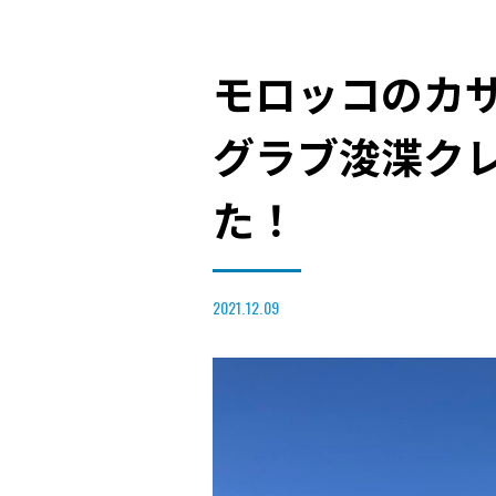
モロッコのカ
グラブ浚渫ク
た！
2021.12.09