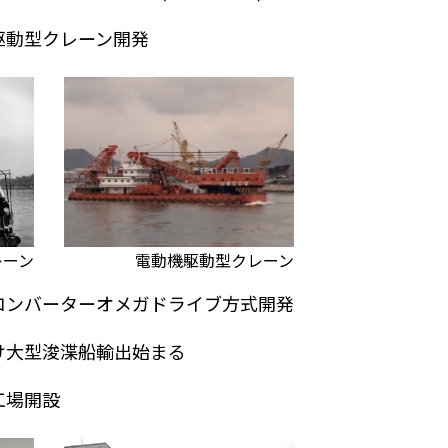
駆動型クレーン開発
レーン
電動機駆動型クレーン
コンバーターオメガドライブ方式開発
け大型浚渫船輸出始まる
工場開設