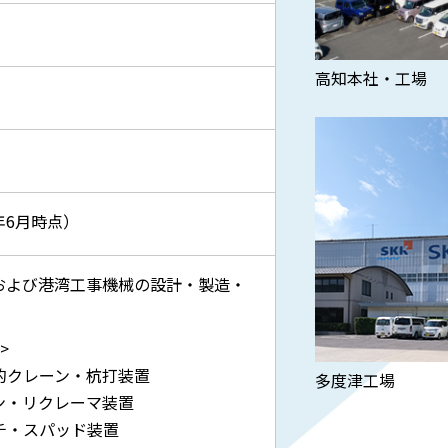
高知本社・工場
6年6月時点）
および港湾工事機械の設計・製造・
>
的クレーン・杭打装置
多度津工場
ン・リクレーマ装置
チ・スパッド装置