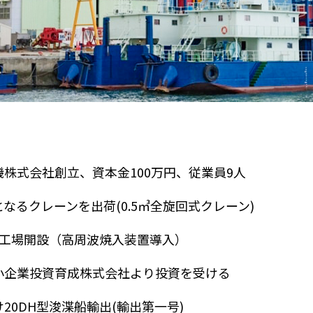
機株式会社創立、資本金100万円、従業員9人
なるクレーンを出荷(0.5㎥全旋回式クレーン)
2工場開設（高周波焼入装置導入）
小企業投資育成株式会社より投資を受ける
20DH型浚渫船輸出(輸出第一号)